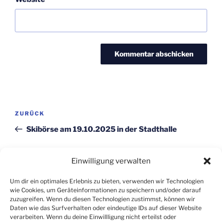
Beitragsnavigation
Vorheriger
ZURÜCK
Beitrag
Skibörse am 19.10.2025 in der Stadthalle
Nächster
WEITER
Einwilligung verwalten
Beitrag
Skigymnastik: Weiter geht’s am 14. Januar 2026
Um dir ein optimales Erlebnis zu bieten, verwenden wir Technologien
wie Cookies, um Geräteinformationen zu speichern und/oder darauf
zuzugreifen. Wenn du diesen Technologien zustimmst, können wir
Daten wie das Surfverhalten oder eindeutige IDs auf dieser Website
verarbeiten. Wenn du deine Einwillligung nicht erteilst oder