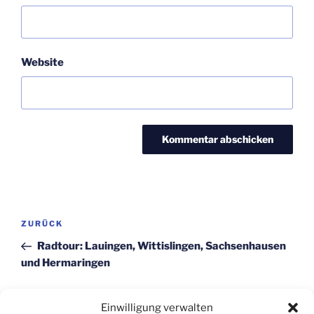
Website
Beitragsnavigation
Vorheriger
ZURÜCK
Beitrag
Radtour: Lauingen, Wittislingen, Sachsenhausen
und Hermaringen
Nächster
WEITER
Einwilligung verwalten
Beitrag