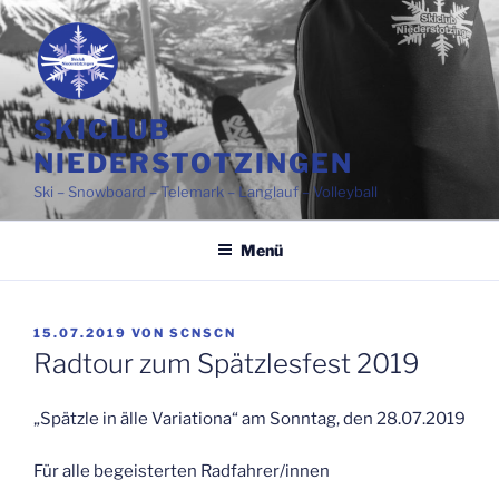
Zum
Inhalt
springen
SKICLUB
NIEDERSTOTZINGEN
Ski – Snowboard – Telemark – Langlauf – Volleyball
Menü
VERÖFFENTLICHT
15.07.2019
VON
SCNSCN
AM
Radtour zum Spätzlesfest 2019
„Spätzle in älle Variationa“ am Sonntag, den 28.07.2019
Für alle begeisterten Radfahrer/innen