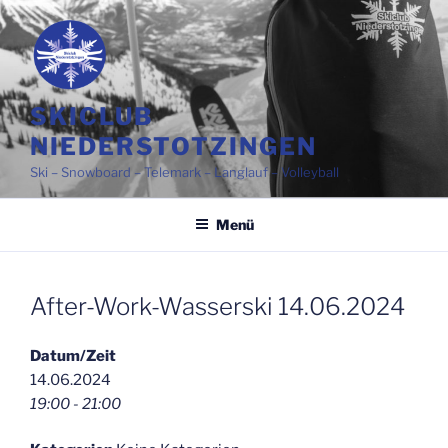
Zum
Inhalt
springen
SKICLUB
NIEDERSTOTZINGEN
Ski – Snowboard – Telemark – Langlauf – Volleyball
Menü
After-Work-Wasserski 14.06.2024
Datum/Zeit
14.06.2024
19:00 - 21:00