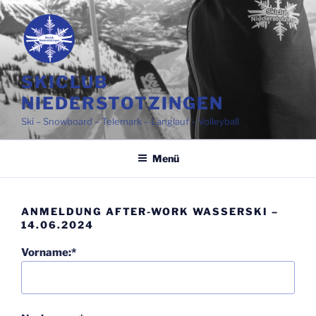
Zum
Inhalt
springen
SKICLUB
NIEDERSTOTZINGEN
Ski – Snowboard – Telemark – Langlauf – Volleyball
Menü
ANMELDUNG AFTER-WORK WASSERSKI –
14.06.2024
Vorname:*