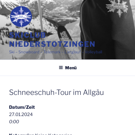
Zum
Inhalt
springen
SKICLUB
NIEDERSTOTZINGEN
Ski – Snowboard – Telemark – Langlauf – Volleyball
Menü
Schneeschuh-Tour im Allgäu
Datum/Zeit
27.01.2024
0:00