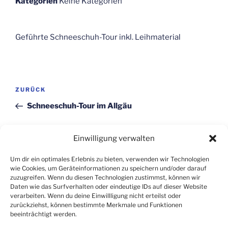
Kategorien
Keine Kategorien
Geführte Schneeschuh-Tour inkl. Leihmaterial
Beitragsnavigation
Vorheriger
ZURÜCK
Beitrag
Schneeschuh-Tour im Allgäu
Nächster
WEITER
Einwilligung verwalten
Beitrag
Jahreshauptversammlung
Um dir ein optimales Erlebnis zu bieten, verwenden wir Technologien
wie Cookies, um Geräteinformationen zu speichern und/oder darauf
zuzugreifen. Wenn du diesen Technologien zustimmst, können wir
Daten wie das Surfverhalten oder eindeutige IDs auf dieser Website
verarbeiten. Wenn du deine Einwillligung nicht erteilst oder
zurückziehst, können bestimmte Merkmale und Funktionen
beeinträchtigt werden.
Datenschutz
Impressum
Anmelden