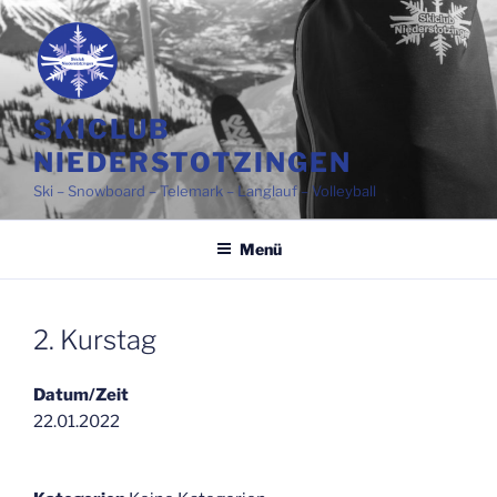
Zum
Inhalt
springen
SKICLUB
NIEDERSTOTZINGEN
Ski – Snowboard – Telemark – Langlauf – Volleyball
Menü
2. Kurstag
Datum/Zeit
22.01.2022