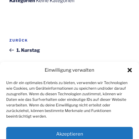
Kategorien
Keine Kategorien
Beitragsnavigation
Vorheriger
ZURÜCK
Beitrag
1. Kurstag
Nächster
WEITER
Einwilligung verwalten
Beitrag
3. Kurstag
Um dir ein optimales Erlebnis zu bieten, verwenden wir Technologien
wie Cookies, um Geräteinformationen zu speichern und/oder darauf
zuzugreifen. Wenn du diesen Technologien zustimmst, können wir
Daten wie das Surfverhalten oder eindeutige IDs auf dieser Website
verarbeiten. Wenn du deine Einwillligung nicht erteilst oder
zurückziehst, können bestimmte Merkmale und Funktionen
beeinträchtigt werden.
Datenschutz
Impressum
Anmelden
Akzeptieren